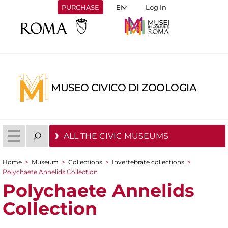
PURCHASE
Log In
MUSEO CIVICO DI ZOOLOGIA
ALL THE CIVIC MUSEUMS
Home
>
Museum
>
Collections
>
Invertebrate collections
>
You are here
Polychaete Annelids Collection
Polychaete Annelids
Collection