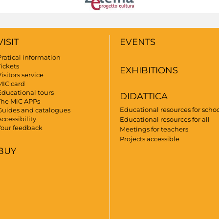
VISIT
EVENTS
Pratical information
Tickets
EXHIBITIONS
isitors service
MIC card
Educational tours
DIDATTICA
The MiC APPs
Educational resources for scho
Guides and catalogues
ccessibility
Educational resources for all
Your feedback
Meetings for teachers
Projects accessible
BUY