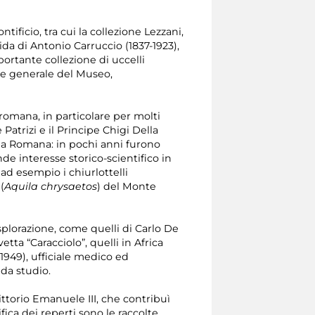
ficio, tra cui la collezione Lezzani,
ida di Antonio Carruccio (1837-1923),
portante collezione di uccelli
one generale del Museo,
 romana, in particolare per molti
Patrizi e il Principe Chigi Della
na Romana: in pochi anni furono
de interesse storico-scientifico in
ad esempio i chiurlottelli
(
Aquila chrysaetos
) del Monte
esplorazione, come quelli di Carlo De
ta “Caracciolo”, quelli in Africa
-1949), ufficiale medico ed
 da studio.
ittorio Emanuele III, che contribuì
fica dei reperti sono le raccolte