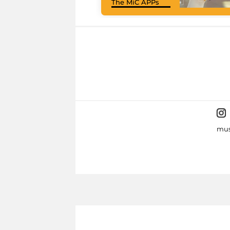
The MiC APPs
mus