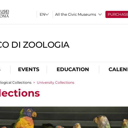
All the Civic Museums
PURCHAS
CO DI ZOOLOGIA
S
EVENTS
EDUCATION
CALEN
logical Collections
>
University Collections
lections