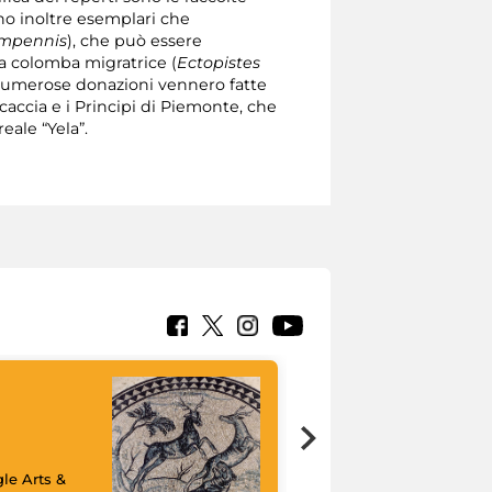
ono inoltre esemplari che
impennis
), che può essere
la colomba migratrice (
Ectopistes
Numerose donazioni vennero fatte
caccia e i Principi di Piemonte, che
eale “Yela”.
le Arts &