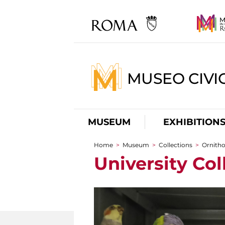
MUSEO CIVI
MUSEUM
EXHIBITION
Home
>
Museum
>
Collections
>
Ornitho
You are here
University Col