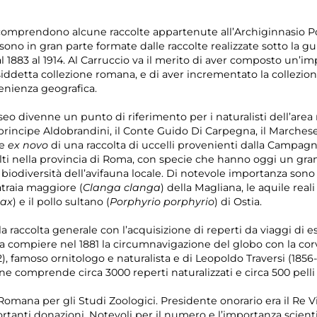
 comprendono alcune raccolte appartenute all’Archiginnasio Ponti
 sono in gran parte formate dalle raccolte realizzate sotto la gu
 1883 al 1914. Al Carruccio va il merito di aver composto un’im
osiddetta collezione romana, e di aver incrementato la collezi
enienza geografica.
seo divenne un punto di riferimento per i naturalisti dell’area
l principe Aldobrandini, il Conte Guido Di Carpegna, il Marchese 
ne
ex novo
di una raccolta di uccelli provenienti dalla Campag
olti nella provincia di Roma, con specie che hanno oggi un gran
biodiversità dell’avifauna locale. Di notevole importanza sono 
natraia maggiore (
Clanga clanga
) della Magliana, le aquile reali 
rax
) e il pollo sultano (
Porphyrio porphyrio
) di Ostia.
 la raccolta generale con l’acquisizione di reperti da viaggi di 
a compiere nel 1881 la circumnavigazione del globo con la corvet
82), famoso ornitologo e naturalista e di Leopoldo Traversi (1856
ne comprende circa 3000 reperti naturalizzati e circa 500 pelli
Romana per gli Studi Zoologici. Presidente onorario era il Re V
ortanti donazioni. Notevoli per il numero e l’importanza scienti