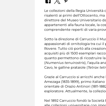
Le collezioni della Regia Università
risalenti ai primi dell’Ottocento, ma
direttore del Museo Universitario dal
appartenenti alla fauna locale, la c
comprendente reperti di varia prov
Sotto la direzione di Carruccio il Mu
appassionati di ornitologia tra cui i
Rovere. Tutto ciò portò alla creazio
acquisiti più di 1500 esemplari racc
quanto permettono di ricostruire la 
(
Numenius tenuirostris
), l’aquila a
Cavo, le galline prataiole (
Tetrax tet
Grazie al Carruccio si arricchì anche
Amezaga (1835-1899), primo italiano 
orientale di Orazio Antinori (1811-18
esploratore. Attualmente, la collezio
Nel 1892 Carruccio fondò la Società 
alle collezioni universitarie con imp