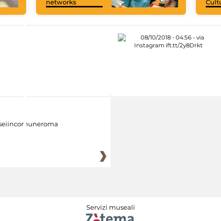
networks
Cult
eiincomuneroma
Servizi museali