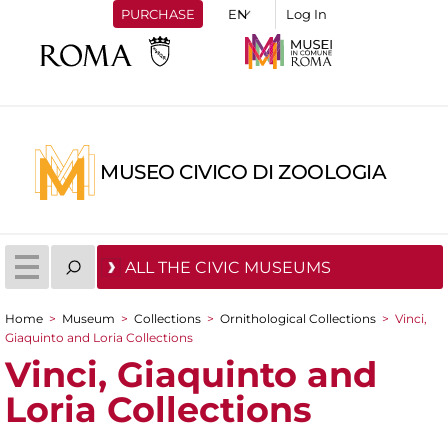
PURCHASE
Log In
MUSEO CIVICO DI ZOOLOGIA
ALL THE CIVIC MUSEUMS
Home
>
Museum
>
Collections
>
Ornithological Collections
>
Vinci,
You are here
Giaquinto and Loria Collections
Vinci, Giaquinto and
Loria Collections