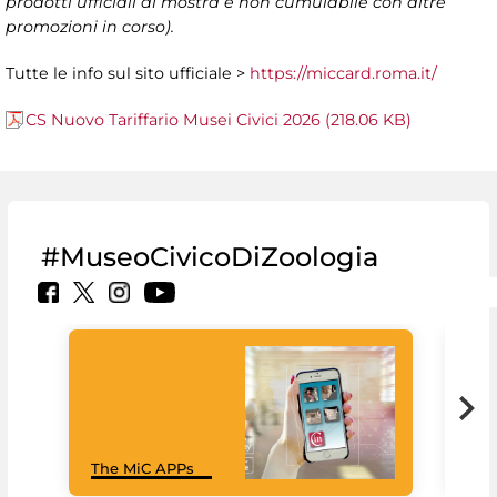
prodotti ufficiali di mostra e non cumulabile con altre
promozioni in corso).
Tutte le info sul sito ufficiale >
https://miccard.roma.it/
CS Nuovo Tariffario Musei Civici 2026 (218.06 KB)
#MuseoCivicoDiZoologia
MiC
The MiC APPs
net