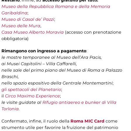
Restano
, infine, ad
accesso gratuito per tutti:
Museo della Repubblica Romana e della Memoria
Garibaldina
;
Museo di Casal de’ Pazzi
;
Museo delle Mura
,
Casa Museo Alberto Moravia
(accesso con prenotazione
obbligatoria)
Rimangono con ingresso a pagamento
:
le mostre temporanee al Museo dell’Ara Pacis,
ai Musei Capitolini – Villa Caffarelli,
nelle sale del primo piano del Museo di Roma a Palazzo
Braschi,
nello spazio espositivo della Centrale Montemartini
;
gli spettacoli del Planetario
;
il
Circo Maximo Experience
;
le visite guidate al
Rifugio antiaereo e bunker di Villa
Torlonia
.
Confermato, infine, il ruolo della
Roma MIC Card
come
strumento utile per favorire la fruizione del patrimonio