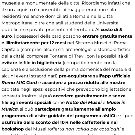
museale e monumentale della città. Ricordiamo infatti che
il suo acquisto è consentito ai maggiorenni non solo
residenti ma anche domiciliati a Roma e nella Città
Metropolitana, oltre che agli studenti delle Università
pubbliche e private presenti nel territorio. Al
costo di 5
euro
, i possessori della card possono
entrare gratuitamente
e illimitatamente per 12 mesi
nel Sistema Musei di Roma
Capitale (compresi alcuni siti archeologici e storico-artistici
della città), compresa Fontana di Trevi, con la possibilità di
evitare le file in biglietteria
(compatibilmente con la
capienza e a esclusione della prima domenica del mese e di
alcuni eventi straordinari)
pre-acquistare sull’app ufficiale
Roma MIC Card
e
accedere a prezzo ridotto alle mostre
ospitate negli spazi espositivi che prevedono bigliettazione
separata. Inoltre, si può
accedere gratuitamente e senza
file agli eventi speciali
come
Notte dei Musei
e
Musei in
Musica
, si può
partecipare gratuitamente all’ampio
programma di visite guidate del programma aMICi
e si può
usufruire dello sconto del 10% nelle caffetterie e nei
bookshop
dei Musei
(offerta non valida per cataloghi e