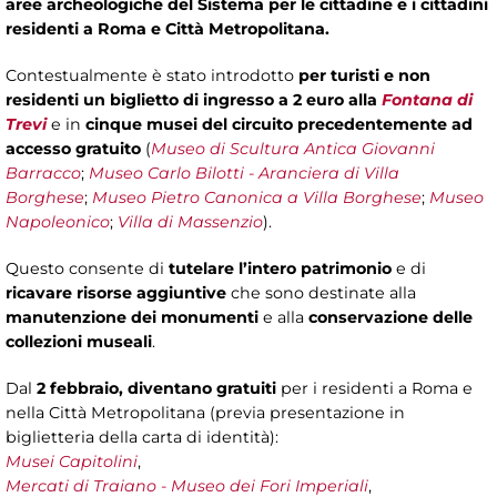
aree archeologiche del Sistema per le cittadine e i cittadini
residenti a Roma e Città Metropolitana.
Contestualmente è stato introdotto
per turisti e non
residenti un biglietto di ingresso a 2 euro alla
Fontana di
Trevi
e in
cinque musei del circuito precedentemente ad
accesso gratuito
(
Museo di Scultura Antica Giovanni
Barracco
;
Museo Carlo Bilotti - Aranciera di Villa
Borghese
;
Museo Pietro Canonica a Villa Borghese
;
Museo
Napoleonico
;
Villa di Massenzio
).
Questo consente di
tutelare l’intero patrimonio
e di
ricavare risorse aggiuntive
che sono destinate alla
manutenzione dei monumenti
e alla
conservazione delle
collezioni museali
.
Dal
2 febbraio, diventano gratuiti
per i residenti a Roma e
nella Città Metropolitana (previa presentazione in
biglietteria della carta di identità):
Musei Capitolini
,
Mercati di Traiano - Museo dei Fori Imperiali
,