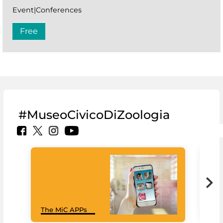
Event|Conferences
Free
#MuseoCivicoDiZoologia
MiC
The MiC APPs
net