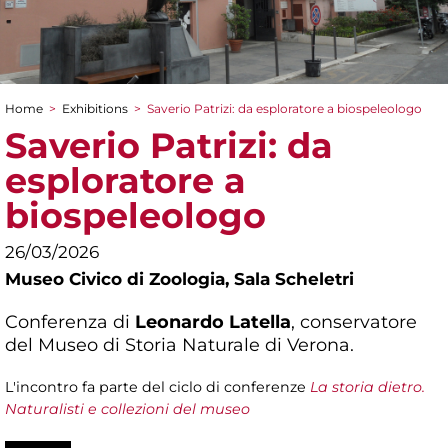
Home
>
Exhibitions
>
Saverio Patrizi: da esploratore a biospeleologo
You are here
Saverio Patrizi: da
esploratore a
biospeleologo
26/03/2026
Museo Civico di Zoologia,
Sala Scheletri
Conferenza di
Leonardo Latella
, conservatore
del Museo di Storia Naturale di Verona.
L'incontro fa parte del ciclo di conferenze
La storia dietro.
Naturalisti e collezioni del museo