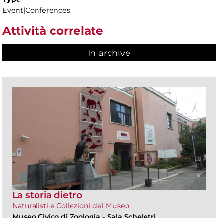
Event|Conferences
Attività correlate
In archive
La storia dietro
Naturalisti e Collezioni del Museo
Museo Civico di Zoologia
-
Sala Scheletri