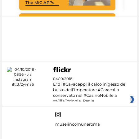
The MiC APPs
net
Google Arts &
Culture
04/10/2018
E' di #Cavaceppi il calco in gesso del
busto dell’imperatore #Caracalla
conservato nel #CasinoNobile a
#VillaTorlonia. Per la
museiincomuneroma