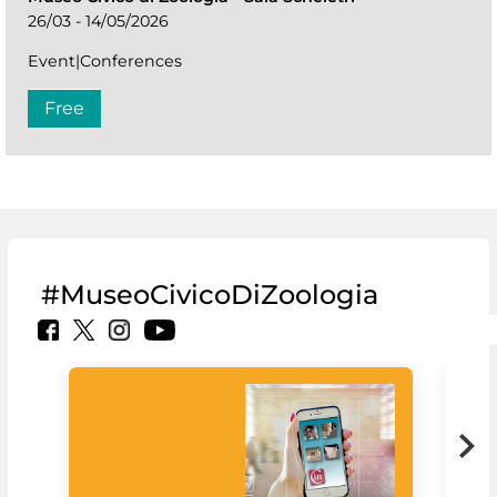
26/03 - 14/05/2026
Event|Conferences
Free
#MuseoCivicoDiZoologia
MiC