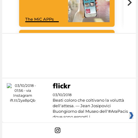
MiC
The MiC APPs
net
Google Arts &
Culture
03/10/2018
Beati coloro che coltivano la voluttà
dell'attesa. — Jean Josipovici
Buongiorno dal Museo dell'#AraPacis
dove sono esposti i