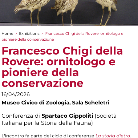
Home
>
Exhibitions
>
Francesco Chigi della Rovere: ornitologo e
You are here
pioniere della conservazione
Francesco Chigi della
Rovere: ornitologo e
pioniere della
conservazione
16/04/2026
Museo Civico di Zoologia,
Sala Scheletri
Conferenza di
Spartaco Gippoliti
(Società
Italiana per la Storia della Fauna)
L'incontro fa parte del ciclo di conferenze
La storia dietro.