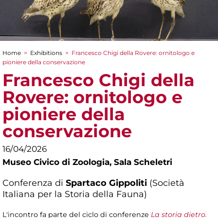
Home
>
Exhibitions
>
Francesco Chigi della Rovere: ornitologo e
You are here
pioniere della conservazione
Francesco Chigi della
Rovere: ornitologo e
pioniere della
conservazione
16/04/2026
Museo Civico di Zoologia,
Sala Scheletri
Conferenza di
Spartaco Gippoliti
(Società
Italiana per la Storia della Fauna)
L'incontro fa parte del ciclo di conferenze
La storia dietro.