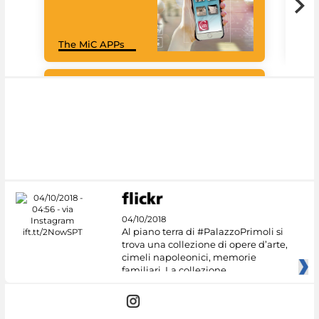
MiC
The MiC APPs
net
Google Arts &
Culture
04/10/2018
Al piano terra di #PalazzoPrimoli si
trova una collezione di opere d’arte,
cimeli napoleonici, memorie
familiari. La collezione