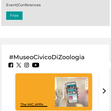
Event|Conferences
Free
#MuseoCivicoDiZoologia
MiC
The MiC APPs
net