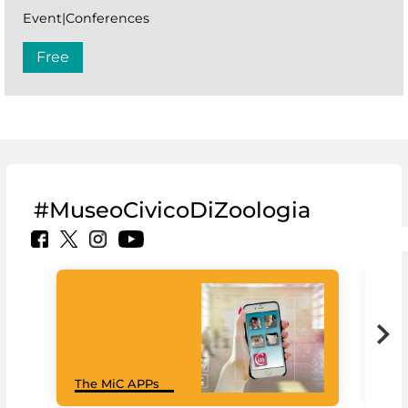
Event|Conferences
Free
#MuseoCivicoDiZoologia
MiC
The MiC APPs
net