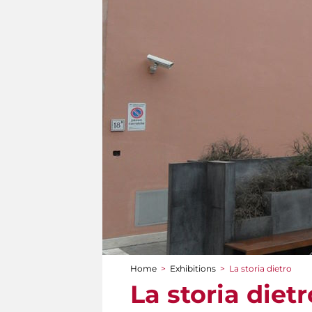
Home
>
Exhibitions
>
La storia dietro
You are here
La storia dietr