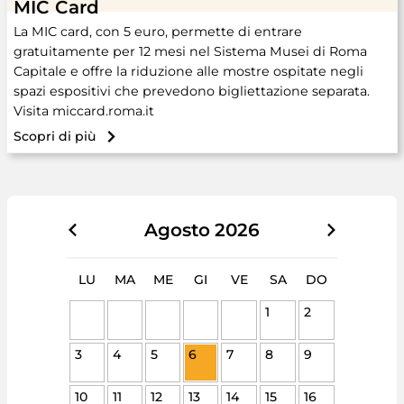
MIC Card
La MIC card, con 5 euro, permette di entrare
gratuitamente per 12 mesi nel Sistema Musei di Roma
Capitale e offre la riduzione alle mostre ospitate negli
spazi espositivi che prevedono bigliettazione separata.
Visita miccard.roma.it
Scopri di più
Agosto
2026
LU
MA
ME
GI
VE
SA
DO
1
2
3
4
5
6
7
8
9
10
11
12
13
14
15
16