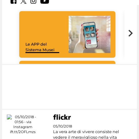
Il 
Le APP del
sui 
Sistema Musei
net
Google Arts &
Culture
05/10/2018
La vera arte di vivere consiste nel
vedere il meraviglioso nella vita