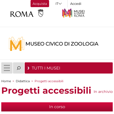
Acquista
Accedi
MUSEO CIVICO DI ZOOLOGIA
TUTTI I MUSEI
Home
>
Didattica
>
Progetti accessibili
Tu sei qui
Progetti accessibili
In archivio
In corso
(scheda attiva)