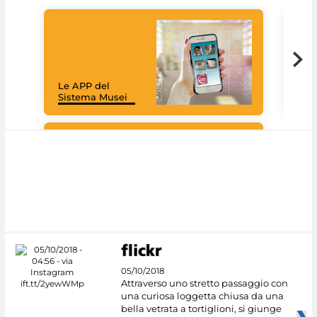
Il 
Le APP del
Mus
Sistema Musei
net
Google Arts &
Culture
05/10/2018
Attraverso uno stretto passaggio con
una curiosa loggetta chiusa da una
bella vetrata a tortiglioni, si giunge