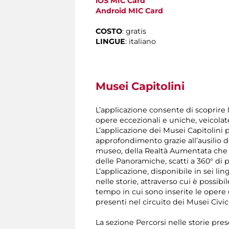
iOS MIC Card
Android
MIC Card
COSTO
: gratis
LINGUE
: italiano
Musei Capitolini
L’applicazione consente di scoprire 
opere eccezionali e uniche, veicola
L’applicazione dei Musei Capitolini 
approfondimento grazie all’ausilio de
museo, della Realtà Aumentata che 
delle Panoramiche, scatti a 360° di p
L’applicazione, disponibile in sei li
nelle storie, attraverso cui è possi
tempo in cui sono inserite le opere d
presenti nel circuito dei Musei Civic
La sezione Percorsi nelle storie pres