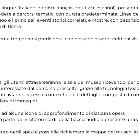
 lingue (italiano, english, français, deutsch, español), presenta
accedere a percorsi tematici con durata predeterminata, Linea 
eo e i principali eventi storici correlati, e Mostre, con descriz
i di Roma.
enta tre percorsi predisposti che possono essere scelti dai visit
a, gli utenti attraverseranno le sale del museo ricevendo, per 
 interessate dal percorso prescelto, grazie alla tecnologia bea
enti avranno accesso a una scheda di dettaglio composta da u
llery di immagini.
e ad alcune icone di approfondimento di ciascuna opera:
da parte dei visitatori sordi, della traccia audio è presente una
 negli spazi è possibile richiamare la mappa del museo, in cui