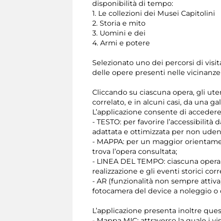
disponibilità di tempo:
1. Le collezioni dei Musei Capitolini
2. Storia e mito
3. Uomini e dei
4. Armi e potere
Selezionato uno dei percorsi di visit
delle opere presenti nelle vicinanze
Cliccando su ciascuna opera, gli ut
correlato, e in alcuni casi, da una ga
L’applicazione consente di acceder
- TESTO: per favorire l’accessibilità
adattata e ottimizzata per non udent
- MAPPA: per un maggior orientamento
trova l’opera consultata;
- LINEA DEL TEMPO: ciascuna opera è
realizzazione e gli eventi storici corre
- AR (funzionalità non sempre attiva
fotocamera del device a noleggio o
L’applicazione presenta inoltre ques
- Mappa MIC: attraverso la quale i vi