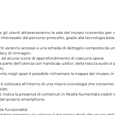
a, gli utenti attraverseranno le sale del museo ricevendo, per 
 interessate dal percorso prescelto, grazie alla tecnologia bea
enti avranno accesso a una scheda di dettaglio composta da u
llery di immagini.
e ad alcune icone di approfondimento di ciascuna opera:
 da parte dell’utenza con handicap uditivi, della traccia audio 
i;
 negli spazi è possibile richiamare la mappa del museo, in cui
 collocata all’interno di una macro-cronologia che consente di
lati;
): indica la presenza di contenuti in Realtà Aumentata visibili
 del proprio smartphone.
te funzionalità:
sitatori potranno visualizzare l’ubicazione degli altri musei del