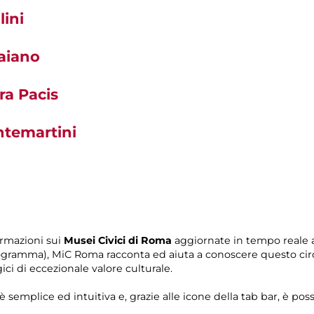
ini
raiano
ra Pacis
ntemartini
ormazioni sui
Musei Civici di Roma
aggiornate in tempo reale a
n programma), MiC Roma racconta ed aiuta a conoscere questo 
ci di eccezionale valore culturale.
 semplice ed intuitiva e, grazie alle icone della tab bar, è po