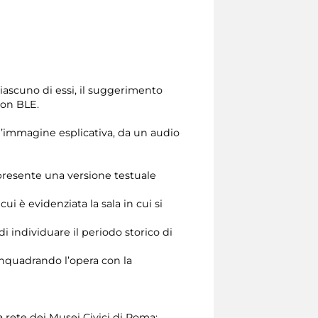
ciascuno di essi, il suggerimento
con BLE.
n’immagine esplicativa, da un audio
è presente una versione testuale
 è evidenziata la sala in cui si
 individuare il periodo storico di
 inquadrando l’opera con la
la rete dei Musei Civici di Roma;