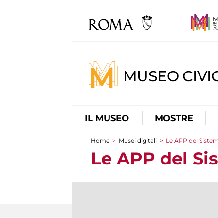
MUSEO CIVI
IL MUSEO
MOSTRE
Home
>
Musei digitali
>
Le APP del Siste
Tu sei qui
Le APP del Si