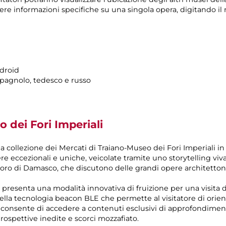
vere informazioni specifiche su una singola opera, digitando 
ndroid
, spagnolo, tedesco e russo
 dei Fori Imperiali
la collezione dei Mercati di Traiano-Museo dei Fori Imperiali 
e eccezionali e uniche, veicolate tramite uno storytelling vivac
doro di Damasco, che discutono delle grandi opere architettonic
o presenta una modalità innovativa di fruizione per una visita d
lla tecnologia beacon BLE che permette al visitatore di orienta
consente di accedere a contenuti esclusivi di approfondime
rospettive inedite e scorci mozzafiato.