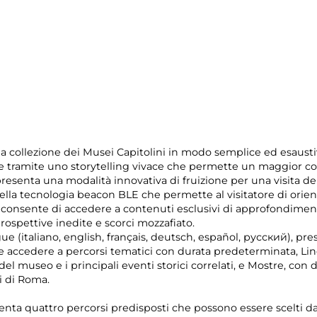
la collezione dei Musei Capitolini in modo semplice ed esausti
te tramite uno storytelling vivace che permette un maggior c
presenta una modalità innovativa di fruizione per una visita del
lla tecnologia beacon BLE che permette al visitatore di orienta
consente di accedere a contenuti esclusivi di approfondime
rospettive inedite e scorci mozzafiato.
ngue (italiano, english, français, deutsch, español, русский), pr
bile accedere a percorsi tematici con durata predeterminata, L
el museo e i principali eventi storici correlati, e Mostre, con
i di Roma.
enta quattro percorsi predisposti che possono essere scelti dai 