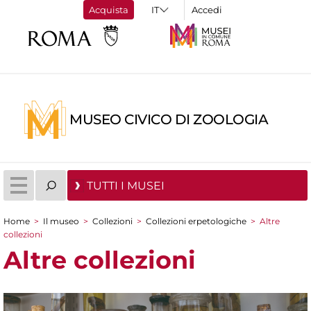
Acquista
Accedi
MUSEO CIVICO DI ZOOLOGIA
TUTTI I MUSEI
Home
>
Il museo
>
Collezioni
>
Collezioni erpetologiche
>
Altre
Tu sei qui
collezioni
Altre collezioni