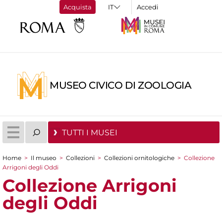
Acquista
Accedi
MUSEO CIVICO DI ZOOLOGIA
TUTTI I MUSEI
Home
>
Il museo
>
Collezioni
>
Collezioni ornitologiche
>
Collezione
Tu sei qui
Arrigoni degli Oddi
Collezione Arrigoni
degli Oddi