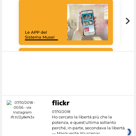
Il 
Le APP del
Mus
Sistema Musei
net
Google Arts &
Culture
07/10/2018
Ho cercato la libertà più che la
potenza, e quest'ultima soltanto
perché, in parte, secondava la libertà.
— Marguerite Yourcenar