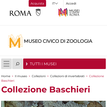
Acquista
Accedi
MUSEO CIVICO DI ZOOLOGIA
TUTTI I MUSEI
Home
>
Il museo
>
Collezioni
>
Collezioni di invertebrati
>
Collezione
Tu sei qui
Baschieri
Collezione Baschieri