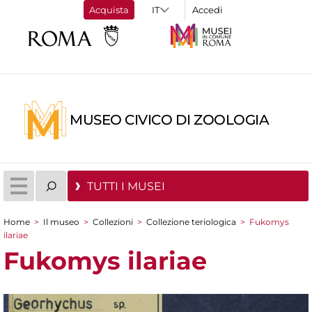
Acquista
Accedi
MUSEO CIVICO DI ZOOLOGIA
TUTTI I MUSEI
Home
>
Il museo
>
Collezioni
>
Collezione teriologica
>
Fukomys
Tu sei qui
ilariae
Fukomys ilariae