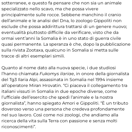
sotterranee, e questo fa pensare che non sia un animale
specializzato nello scavo, ma che possa vivere
principalmente sulle rocce. Sebbene manchino il cranio
dell’animale e le analisi del Dna, lo zoologo Gippoliti non
esclude che possa addirittura trattarsi di un genere nuovo;
eventualità piuttosto difficile da verificare, visto che da
ormai vent’anni la Somalia è in uno stato di guerra civile
quasi permanente. La speranza è che, dopo la pubblicazione
sulla rivista Zootaxa, qualcuno in Somalia si metta sulle
tracce di altri esemplari simili.
Quanto al nome dato alla nuova specie, i due studiosi
l’hanno chiamata
Fukomys ilariae
, in onore della giornalista
del Tg3 Ilaria Alpi, assassinata in Somalia nel 1994 insieme
all’operatore Miran Hrovatin. “Ci piaceva il collegamento tra
italiani vissuti in Somalia in due epoche diverse, come
l’ufficiale dell’esercito che spedì l’animale e la nostra
giornalista”, hanno spiegato Amori e Gippoliti. “È un tributo
doveroso verso una persona che credeva profondamente
nel suo lavoro. Così come noi zoologi, che andiamo alla
ricerca della vita sulla Terra con passione e senza molti
riconoscimenti”.