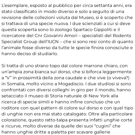
L’esemplare, esposto al pubblico per circa settanta anni, era
stato classificato in modo diverso e solo a seguito di una
revisione delle collezioni voluta dal Museo, si è scoperto che
si trattava di una specie nuova. I due scienziati a cui si deve
questa scoperta sono lo zoologo Spartaco Gippoliti e il
ricercatore del Cnr Giovanni Amori – specialisti del Rodents
Specialist Group dell’IUCN – che si sono resi conto di quanto
l’animale fosse diverso da tutte le specie finora conosciute e
hanno deciso di studiarlo.
Si tratta di uno strano topo dal colore marrone chiaro, con
un’ampia zona bianca sul dorso, che si biforca leggermente
a “V” in prossimità della zona caudale e che vive (o viveva?)
in Somalia, molto vicino a Mogadiscio. I due studiosi si sono
confrontati con diversi colleghi in giro per il mondo, hanno
setacciato il museo di Storia naturale di New York alla
ricerca di specie simili e hanno infine concluso che un
roditore con quel pattern di colore sul dorso e con quel tipo
di unghie non era mai stato catalogato. Oltre alla particolare
colorazione, questo ratto-talpa presenta infatti unghie corte
e ricurve, molto diverse da quelle dei suoi “cugini” che
hanno unghie dritte a paletta per scavare gallerie