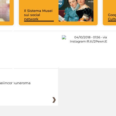
Il Sistema Musei
sui social
Goog
network
Cult
eiincomuneroma