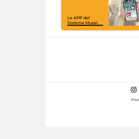
Le APP del
Sistema Musei
mus