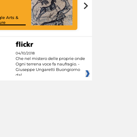
le Arts &
ure
04/10/2018
Che nel mistero delle proprie onde
Ogni terrena voce fa naufragio. -
Giuseppe Ungaretti Buongiorno
dal