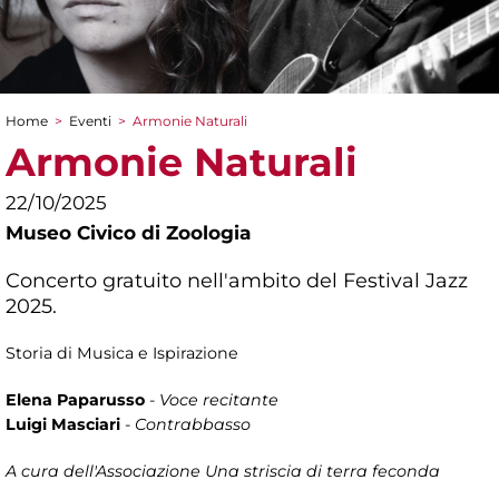
Home
>
Eventi
>
Armonie Naturali
Tu sei qui
Armonie Naturali
22/10/2025
Museo Civico di Zoologia
Concerto gratuito nell'ambito del Festival Jazz
2025.
Storia di Musica e Ispirazione
Elena Paparusso
-
Voce recitante
Luigi Masciari
-
Contrabbasso
A cura dell'Associazione Una striscia di terra feconda