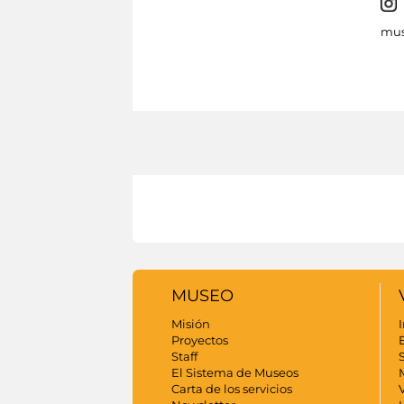
mus
MUSEO
Misión
I
Proyectos
Staff
S
El Sistema de Museos
Carta de los servicios