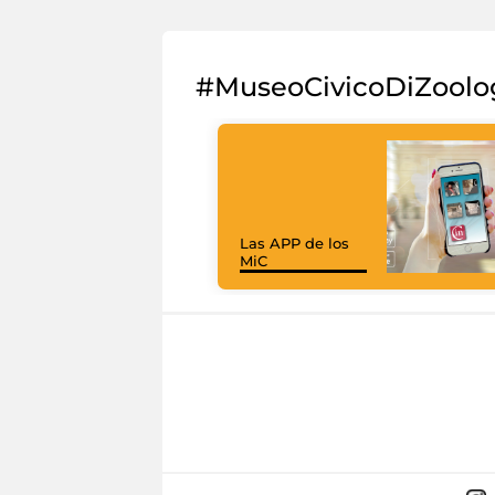
#MuseoCivicoDiZoolo
Las APP de los
MiC