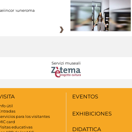
eiincomuneroma
Servizi museali
VISITA
EVENTOS
nfo útil
Entradas
EXHIBICIONES
ervicios para los visitantes
MIC card
Visitas educativas
DIDATTICA