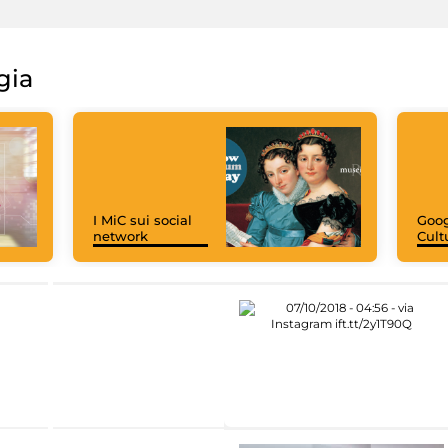
gia
I MiC sui social
Goog
network
Cult