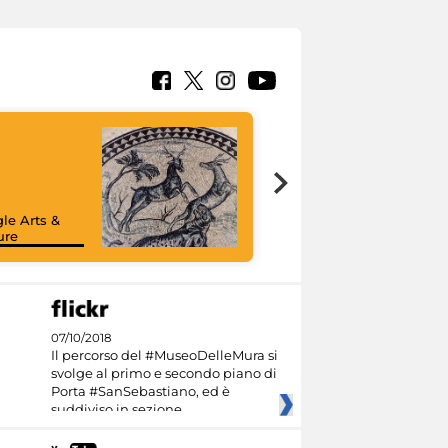
le Arts &
ure
07/10/2018
Il percorso del #MuseoDelleMura si
svolge al primo e secondo piano di
Porta #SanSebastiano, ed è
suddiviso in sezione