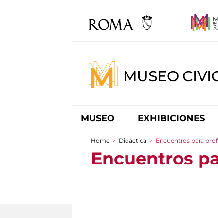
MUSEO CIVI
MUSEO
EXHIBICIONES
Home
>
Didáctica
>
Encuentros para prof
You are here
Encuentros pa