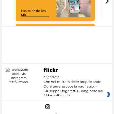
Las APP de los
I Mi
MiC
net
Google Arts &
Culture
04/10/2018
Che nel mistero delle proprie onde
Ogni terrena voce fa naufragio. -
Giuseppe Ungaretti Buongiorno dal
#MuseoBarracco