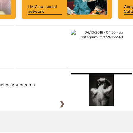
I MiC sui social
Goog
network
Cult
eiincomuneroma