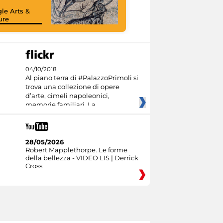
le Arts &
ure
04/10/2018
Al piano terra di #PalazzoPrimoli si
trova una collezione di opere
d’arte, cimeli napoleonici,
memorie familiari. La
28/05/2026
Robert Mapplethorpe. Le forme
della bellezza - VIDEO LIS | Derrick
Cross