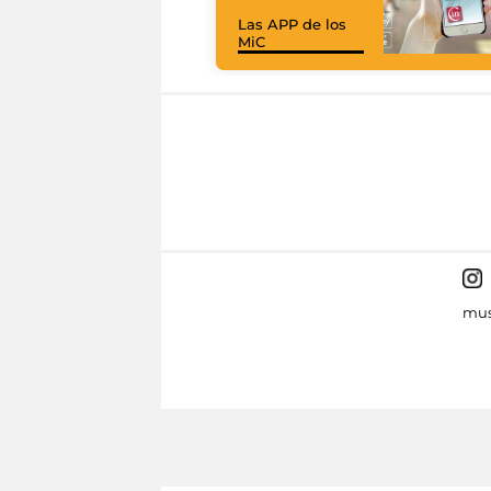
Las APP de los
MiC
mus