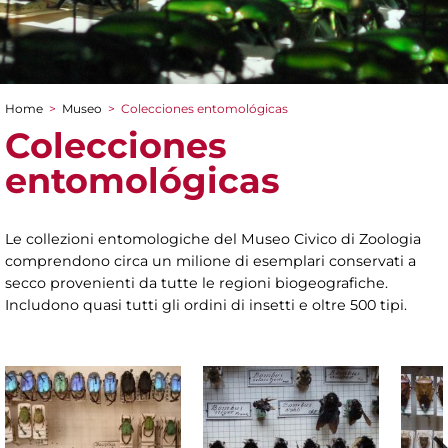
Home
>
Museo
>
Colecciones entomológicas
You are here
Colecciones
entomológicas
Le collezioni entomologiche del Museo Civico di Zoologia
comprendono circa un milione di esemplari conservati a
secco provenienti da tutte le regioni biogeografiche.
Includono quasi tutti gli ordini di insetti e oltre 500 tipi.