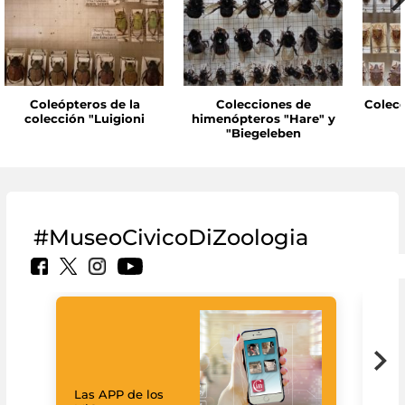
Coleópteros de la
Colecciones de
Colecc
colección "Luigioni
himenópteros "Hare" y
"Biegeleben
#MuseoCivicoDiZoologia
Las APP de los
I Mi