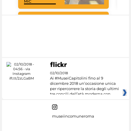
MiC
net
Google Arts &
Culture
02/10/2018
Ai #MuseiCapitolini fino al 9
dicembre 2018 un’occasione unica
per ripercorrere la storia degli ultimi
tre concili dell’età moderna con
museiincomuneroma