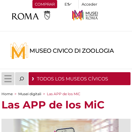
COMPRAR
Acceder
MUSEO CIVICO DI ZOOLOGIA
TODOS LOS MUSEOS CÍVICOS
Home
>
Musei digitali
>
Las APP de los MiC
You are here
Las APP de los MiC