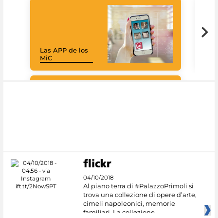
Las APP de los
I Mi
MiC
net
Google Arts &
Culture
04/10/2018
Al piano terra di #PalazzoPrimoli si
trova una collezione di opere d’arte,
cimeli napoleonici, memorie
familiari. La collezione