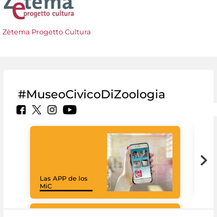
Zètema Progetto Cultura
#MuseoCivicoDiZoologia
Las APP de los
I Mi
MiC
net