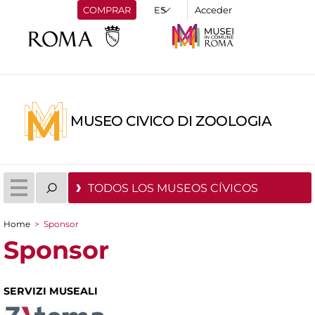
COMPRAR
Acceder
MUSEO CIVICO DI ZOOLOGIA
TODOS LOS MUSEOS CÍVICOS
Home
>
Sponsor
You are here
Sponsor
SERVIZI MUSEALI