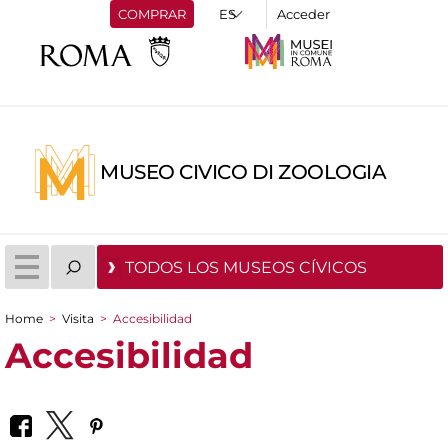
COMPRAR
Acceder
MUSEO CIVICO DI ZOOLOGIA
TODOS LOS MUSEOS CÍVICOS
Home
>
Visita
>
Accesibilidad
You are here
Accesibilidad