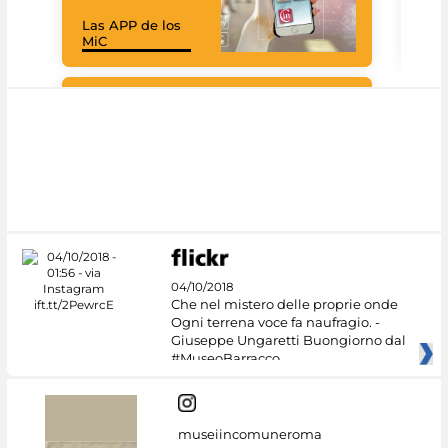
Las APP de los
I Mi
MiC
net
Google Arts &
Culture
04/10/2018
Che nel mistero delle proprie onde
Ogni terrena voce fa naufragio. -
Giuseppe Ungaretti Buongiorno dal
#MuseoBarracco
museiincomuneroma