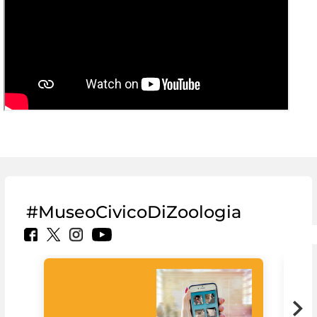
#MuseoCivicoDiZoologia