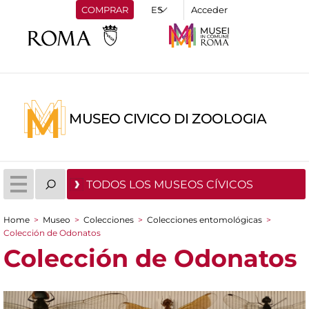
COMPRAR
Acceder
MUSEO CIVICO DI ZOOLOGIA
TODOS LOS MUSEOS CÍVICOS
Home
>
Museo
>
Colecciones
>
Colecciones entomológicas
>
You are here
Colección de Odonatos
Colección de Odonatos