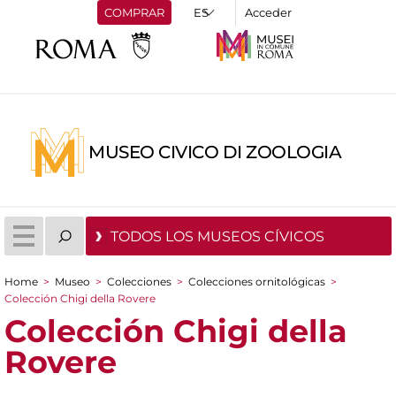
COMPRAR
Acceder
MUSEO CIVICO DI ZOOLOGIA
TODOS LOS MUSEOS CÍVICOS
Home
>
Museo
>
Colecciones
>
Colecciones ornitológicas
>
You are here
Colección Chigi della Rovere
Colección Chigi della
Rovere