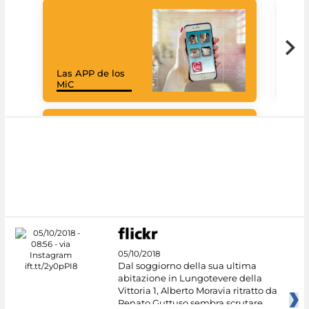
Las APP de los
I Mi
MiC
net
Google Arts &
Culture
05/10/2018
Dal soggiorno della sua ultima
abitazione in Lungotevere della
Vittoria 1, Alberto Moravia ritratto da
Renato Guttuso sembra scrutare