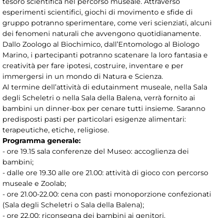
tesoro scientifica nel percorso museale. Attraverso
esperimenti scientifici, giochi di movimento e sfide di
gruppo potranno sperimentare, come veri scienziati, alcuni
dei fenomeni naturali che avvengono quotidianamente.
Dallo Zoologo al Biochimico, dall’Entomologo al Biologo
Marino, i partecipanti potranno scatenare la loro fantasia e
creatività per fare ipotesi, costruire, inventare e per
immergersi in un mondo di Natura e Scienza.
Al termine dell’attività di edutainment museale, nella Sala
degli Scheletri o nella Sala della Balena, verrà fornito ai
bambini un dinner-box per cenare tutti insieme. Saranno
predisposti pasti per particolari esigenze alimentari:
terapeutiche, etiche, religiose.
Programma generale:
- ore 19.15 sala conferenze del Museo: accoglienza dei
bambini;
- dalle ore 19.30 alle ore 21.00: attività di gioco con percorso
museale e Zoolab;
- ore 21.00-22.00: cena con pasti monoporzione confezionati
(Sala degli Scheletri o Sala della Balena);
- ore 22.00: riconsegna dei bambini ai genitori.