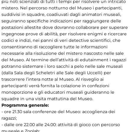
più noti scienziati di tutti i tempi per risolvere un intricato
mistero. Nel percorso notturno del Museo i partecipanti,
suddivisi in squadre, coadiuvati dagli animatori museali,
seguiranno specifiche indicazioni per raggiungere delle
postazioni allestite dove dovranno collaborare per superare
ingegnose prove di abilità, per risolvere enigmi e ricercare
codici e indizi, nei panni di veri detective scientifici, che
consentiranno di raccogliere tutte le informazioni
necessarie alla risoluzione del mistero nascosto nelle sale
del Museo. Al termine dell’attività di edutainment i ragazzi
potranno sistemare i loro sacchi a pelo nelle sale museali
(dalla Sala degli Scheletri alle Sale degli Uccelli) per
trascorrere l’intera notte al Museo. Al risveglio ai
partecipanti verrà fornita la colazione in confezioni
monoporzione e gli educatori museali guideranno le
squadre in una visita mattutina del Museo.
Programma generale:
- ore 21.30 sala conferenze del Museo: accoglienza dei
ragazzi;
- dalle ore 22.00 alle 24.00: attività di gioco con percorso
museale e Zoolab;