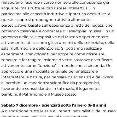
rielaborano, facendo ricorso non solo alle conoscenze già
acquisite, ma a tutte le loro risorse intellettuali, in
particolare alle capacità induttive e ipotetico-deduttive. A
questo scopo si propongono attività altamente
partecipative, basate sull’esperienza diretta dei ragazzi che
potranno osservare e conoscere gli esemplari museali in un
percorso nelle sale espositive del Museo e sperimentare
attivamente, utilizzando gli strumenti dello scienziato, nella
sala multimediale dello Zoolab. Si potranno realizzare
esperimenti coinvolgenti per scoprire come miscelare,
separare e far reagire insieme diverse sostanze e verificare
attivamente come “funziona” il mondo che ci circonda. Un
approccio e una modalità originale per analizzare e
interpretare la natura, per pensare da scienziati e far vivere
ai bambini un’esperienza scientifica da protagonisti,
favorendo e consolidando, in tal modo, il legame tra i
bambini, il Patrimonio e il Museo stesso.
Sabato 7 dicembre - Scienziati sotto l’albero (6-8 anni)
A disposizione tutte le sale e i reperti naturalistici del museo
(penne, piume, pellicce, aculei e squame) per