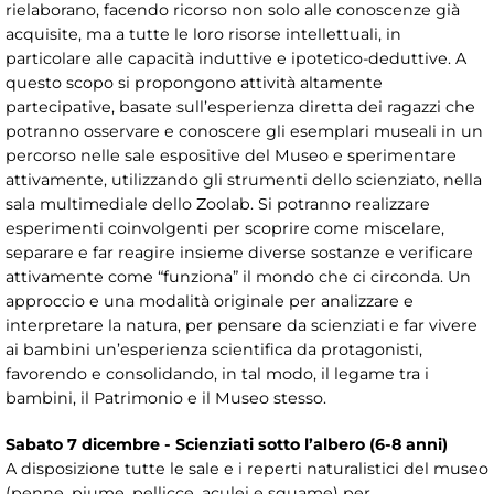
rielaborano, facendo ricorso non solo alle conoscenze già
acquisite, ma a tutte le loro risorse intellettuali, in
particolare alle capacità induttive e ipotetico-deduttive. A
questo scopo si propongono attività altamente
partecipative, basate sull’esperienza diretta dei ragazzi che
potranno osservare e conoscere gli esemplari museali in un
percorso nelle sale espositive del Museo e sperimentare
attivamente, utilizzando gli strumenti dello scienziato, nella
sala multimediale dello Zoolab. Si potranno realizzare
esperimenti coinvolgenti per scoprire come miscelare,
separare e far reagire insieme diverse sostanze e verificare
attivamente come “funziona” il mondo che ci circonda. Un
approccio e una modalità originale per analizzare e
interpretare la natura, per pensare da scienziati e far vivere
ai bambini un’esperienza scientifica da protagonisti,
favorendo e consolidando, in tal modo, il legame tra i
bambini, il Patrimonio e il Museo stesso.
Sabato 7 dicembre - Scienziati sotto l’albero (6-8 anni)
A disposizione tutte le sale e i reperti naturalistici del museo
(penne, piume, pellicce, aculei e squame) per