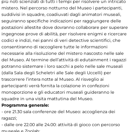
più noti scienziati di tutti i tempi per risolvere un intricato
mistero. Nel percorso notturno del Museo i partecipanti,
suddivisi in squadre, coadiuvati dagli animatori museali,
seguiranno specifiche indicazioni per raggiungere delle
postazioni allestite dove dovranno collaborare per superare
ingegnose prove di abilità, per risolvere enigmi e ricercare
codici e indizi, nei panni di veri detective scientifici, che
consentiranno di raccogliere tutte le informazioni
necessarie alla risoluzione del mistero nascosto nelle sale
del Museo. Al termine dell’attività di edutainment i ragazzi
potranno sistemare i loro sacchi a pelo nelle sale museali
(dalla Sala degli Scheletri alle Sale degli Uccelli) per
trascorrere l’intera notte al Museo. Al risveglio ai
partecipanti verrà fornita la colazione in confezioni
monoporzione e gli educatori museali guideranno le
squadre in una visita mattutina del Museo.
Programma generale:
- ore 21.30 sala conferenze del Museo: accoglienza dei
ragazzi;
- dalle ore 22.00 alle 24.00: attività di gioco con percorso
museale e Zoolab;