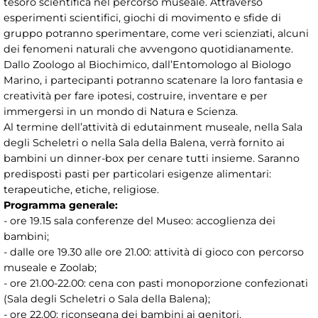
tesoro scientifica nel percorso museale. Attraverso
esperimenti scientifici, giochi di movimento e sfide di
gruppo potranno sperimentare, come veri scienziati, alcuni
dei fenomeni naturali che avvengono quotidianamente.
Dallo Zoologo al Biochimico, dall’Entomologo al Biologo
Marino, i partecipanti potranno scatenare la loro fantasia e
creatività per fare ipotesi, costruire, inventare e per
immergersi in un mondo di Natura e Scienza.
Al termine dell’attività di edutainment museale, nella Sala
degli Scheletri o nella Sala della Balena, verrà fornito ai
bambini un dinner-box per cenare tutti insieme. Saranno
predisposti pasti per particolari esigenze alimentari:
terapeutiche, etiche, religiose.
Programma generale:
- ore 19.15 sala conferenze del Museo: accoglienza dei
bambini;
- dalle ore 19.30 alle ore 21.00: attività di gioco con percorso
museale e Zoolab;
- ore 21.00-22.00: cena con pasti monoporzione confezionati
(Sala degli Scheletri o Sala della Balena);
- ore 22.00: riconsegna dei bambini ai genitori.